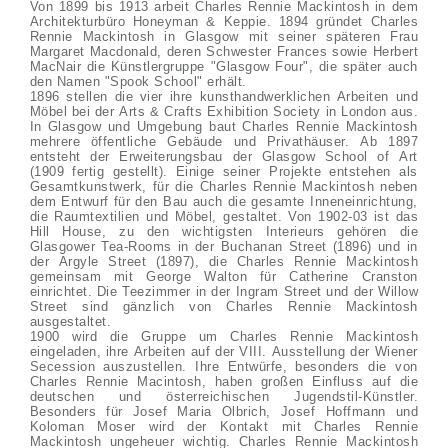
Von 1899 bis 1913 arbeit Charles Rennie Mackintosh in dem
Architekturbüro Honeyman & Keppie. 1894 gründet Charles
Rennie Mackintosh in Glasgow mit seiner späteren Frau
Margaret Macdonald, deren Schwester Frances sowie Herbert
MacNair die Künstlergruppe "Glasgow Four", die später auch
den Namen "Spook School" erhält.
1896 stellen die vier ihre kunsthandwerklichen Arbeiten und
Möbel bei der Arts & Crafts Exhibition Society in London aus.
In Glasgow und Umgebung baut Charles Rennie Mackintosh
mehrere öffentliche Gebäude und Privathäuser. Ab 1897
entsteht der Erweiterungsbau der Glasgow School of Art
(1909 fertig gestellt). Einige seiner Projekte entstehen als
Gesamtkunstwerk, für die Charles Rennie Mackintosh neben
dem Entwurf für den Bau auch die gesamte Inneneinrichtung,
die Raumtextilien und Möbel, gestaltet. Von 1902-03 ist das
Hill House, zu den wichtigsten Interieurs gehören die
Glasgower Tea-Rooms in der Buchanan Street (1896) und in
der Argyle Street (1897), die Charles Rennie Mackintosh
gemeinsam mit George Walton für Catherine Cranston
einrichtet. Die Teezimmer in der Ingram Street und der Willow
Street sind gänzlich von Charles Rennie Mackintosh
ausgestaltet.
1900 wird die Gruppe um Charles Rennie Mackintosh
eingeladen, ihre Arbeiten auf der VIII. Ausstellung der Wiener
Secession auszustellen. Ihre Entwürfe, besonders die von
Charles Rennie Macintosh, haben großen Einfluss auf die
deutschen und österreichischen Jugendstil-Künstler.
Besonders für Josef Maria Olbrich, Josef Hoffmann und
Koloman Moser wird der Kontakt mit Charles Rennie
Mackintosh ungeheuer wichtig. Charles Rennie Mackintosh